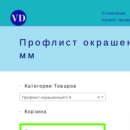
Перейти
к
О компании
содержимому
Каталог прод
Профлист окрашен
мм
Категории Товаров
Профлист окрашенный С-8
×
Корзина