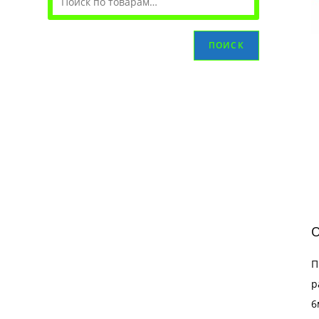
ПОИСК
О
П
р
6