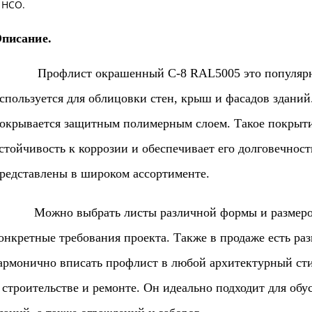
и
НСО
.
писание.
рофлист окрашенный С-8 RAL5005 это популярный 
спользуется для облицовки стен, крыш и фасадов зданий.
окрывается защитным полимерным слоем. Такое покрыт
стойчивость к коррозии и обеспечивает его долговечност
редставлены в широком ассортименте.
ожно выбрать листы различной формы и размеров, ч
онкретные требования проекта. Также в продаже есть ра
армонично вписать профлист в любой архитектурный сти
 строительстве и ремонте. Он идеально подходит для о