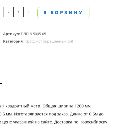
Количество
-
+
В КОРЗИНУ
товара
Профлист
Артикул:
ПЛП-8-5005-05
окрашенный
Категория:
Профлист окрашенный С-8
С-8.
Цвет
RAL
5005
толщина
0,5
мм
а 1 квадратный метр. Общая ширина 1200 мм,
5 мм. Изготавливается под заказ. Длина от 0.5м до
 цене указанной на сайте.
Доставка
по Новосибирску