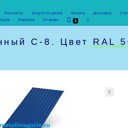
Контакты
Услуги по резке
Оплата
Доставка
Ста
Переключить
укции
Корзина
Отзывы
0
поиск
по
веб-
ный С-8. Цвет RAL 5
сайту
>
Каталог продукции