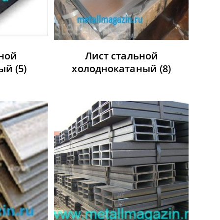
ьной
Лист стальной
ный
(5)
холоднокатаный
(8)