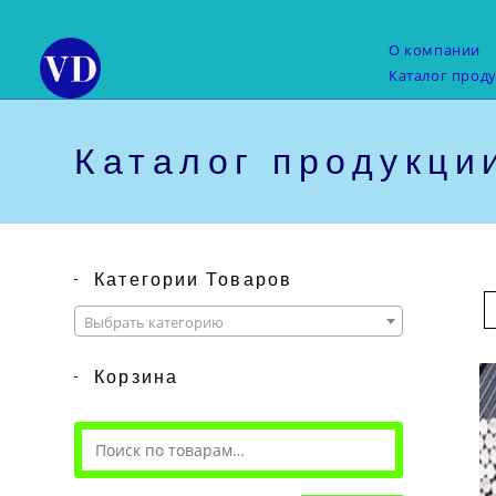
Перейти
к
О компании
содержимому
Каталог прод
Каталог продукци
Категории Товаров
Выбрать категорию
Корзина