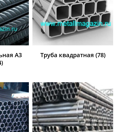
ьная А3
Труба квадратная
(78)
4)