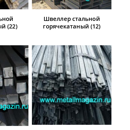
льной
Швеллер стальной
ный
(22)
горячекатаный
(12)