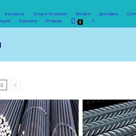
Контакты
Услуги по резке
Оплата
Доставка
Ста
Переключить
укции
Корзина
Отзывы
0
поиск
по
веб-
и
сайту