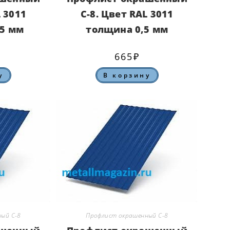
L 3011
С-8. Цвет RAL 3011
45 мм
толщина 0,5 мм
665
₽
у
В корзину
ый С-8
Профлист окрашенный С-8