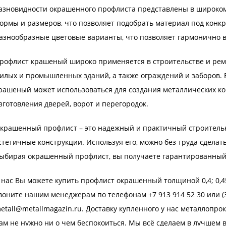
азновидности окрашенного профлиста представлены в широко
ормы и размеров, что позволяет подобрать материал под конкр
азнообразные цветовые варианты, что позволяет гармонично в
рофлист крашеный широко применяется в строительстве и рем
илых и промышленных зданий, а также ограждений и заборов. 
рашеный может использоваться для создания металлических кон
зготовления дверей, ворот и перегородок.
крашенный профлист – это надежный и практичный строительн
стетичные конструкции. Используя его, можно без труда сдела
ыбирая окрашенный профлист, вы получаете гарантированный 
 нас Вы можете купить профлист окрашенный толщиной 0,4; 0,45
воните нашим менеджерам по телефонам +7 913 914 52 30 или (3
etall@metallmagazin.ru. Доставку купленного у нас металлопр
ам не нужно ни о чем беспокоиться. Мы всё сделаем в лучшем в