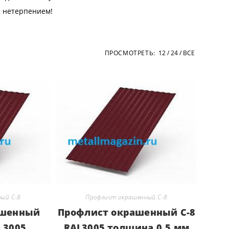
с нетерпением!
ПРОСМОТРЕТЬ:
12
24
ВСЕ
ый С-8
Профлист окрашенный С-8
ашенный
Профлист окрашенный С-8
L 3005
RAL3005 толщина 0,5 мм