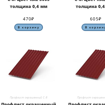
толщина 0,4 мм
толщина 0,
470
₽
605
₽
В корзину
В корзин
Профлист окрашенный С-8
Профлист окрашенн
Профлист окрашенный
Профлист окр