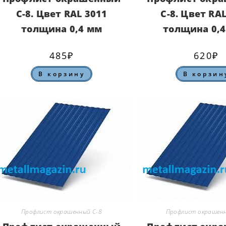
С-8. Цвет RAL 3011
С-8. Цвет RA
толщина 0,4 мм
толщина 0,
485
₽
620
₽
В корзину
В корзин
Профлист окрашенный С-8
Профлист окрашенн