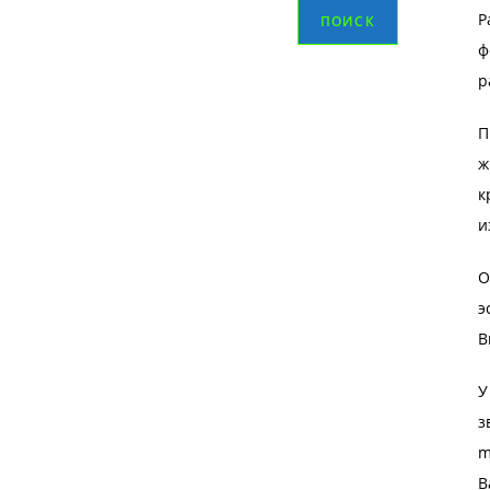
Р
ПОИСК
ф
р
П
ж
к
и
О
э
В
У
з
m
В