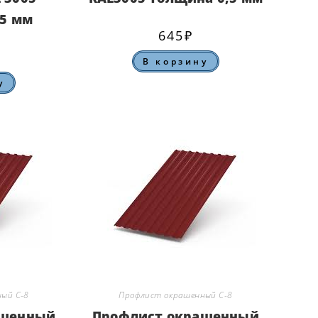
45 мм
645
₽
В корзину
у
ый С-8
Профлист окрашенный С-8
ашенный
Профлист окрашенный