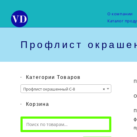
Перейти
к
О компании
содержимому
Каталог прод
Профлист окраше
Категории Товаров
П
Профлист окрашенный С-8
×
О
Корзина
П
ф
п