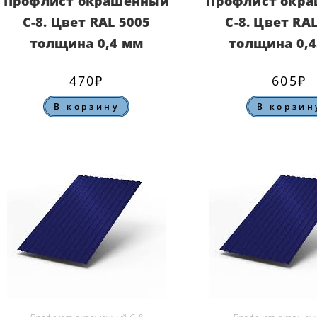
Профлист окрашенный
Профлист окр
С-8. Цвет RAL 5005
С-8. Цвет RA
толщина 0,4 мм
толщина 0,
470
₽
605
₽
В корзину
В корзин