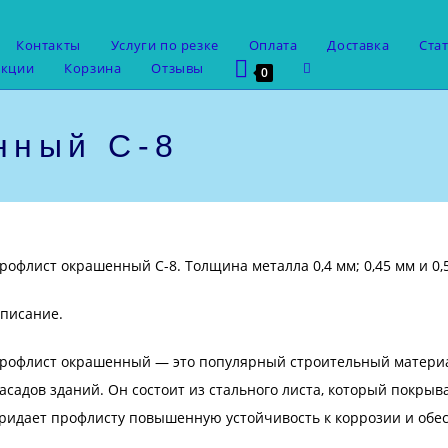
Контакты
Услуги по резке
Оплата
Доставка
Ста
Переключить
укции
Корзина
Отзывы
0
поиск
по
веб-
нный С-8
сайту
рофлист окрашенный С-8. Толщина металла 0,4 мм; 0,45 мм и 0,5 
писание.
рофлист окрашенный — это популярный строительный материал
асадов зданий. Он состоит из стального листа, который покр
ридает профлисту повышенную устойчивость к коррозии и обес