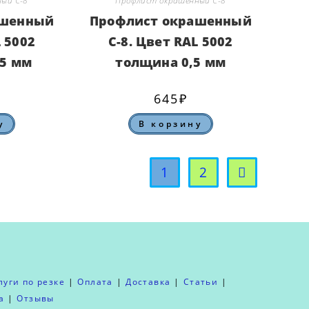
ый С-8
Профлист окрашенный С-8
ашенный
Профлист окрашенный
L 5002
С-8. Цвет RAL 5002
45 мм
толщина 0,5 мм
645
₽
у
В корзину
1
2
луги по резке
Оплата
Доставка
Статьи
а
Отзывы