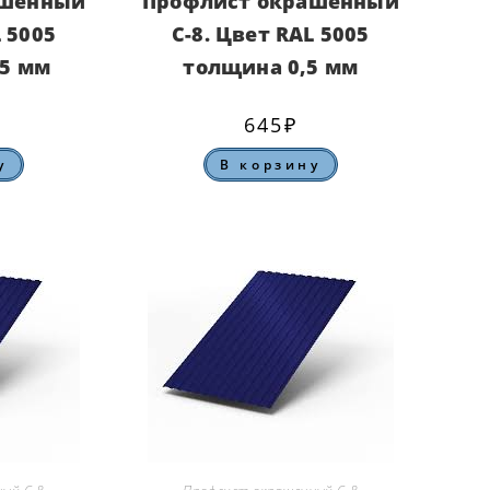
ашенный
Профлист окрашенный
L 5005
С-8. Цвет RAL 5005
45 мм
толщина 0,5 мм
645
₽
у
В корзину