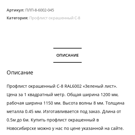
Профлист
Артикул:
ПЛП-8-6002-045
окрашенный
Категория:
Профлист окрашенный С-8
С-8.
Цвет
RAL
6002
толщина
ОПИСАНИЕ
0,45
мм
Описание
Профлист окрашенный С-8 RAL6002 «Зеленый лист».
Цена за 1 квадратный метр. Общая ширина 1200 мм,
рабочая ширина 1150 мм. Высота волны 8 мм. Толщина
металла 0.45 мм. Изготавливается под заказ. Длина от
0.5м до 6м. Купить профлист окрашенный в
Новосибирске можно у нас по цене указанной на сайте.