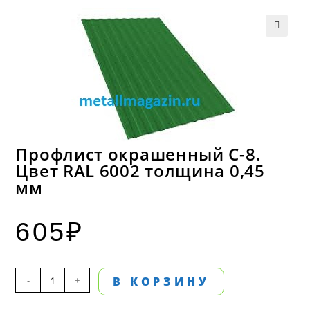
Профлист окрашенный С-8.
Цвет RAL 6002 толщина 0,45
мм
605
₽
Количество
-
+
В КОРЗИНУ
товара