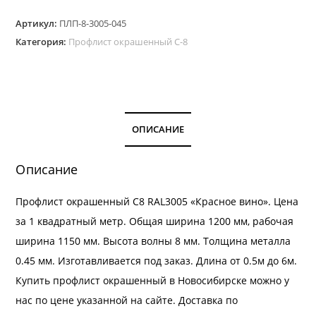
Профлист
Артикул:
ПЛП-8-3005-045
окрашенный
Категория:
Профлист окрашенный С-8
С-8.
Цвет
RAL
3005
толщина
ОПИСАНИЕ
0,45
мм
Описание
Профлист окрашенный С8 RAL3005 «Красное вино». Цена
за 1 квадратный метр. Общая ширина 1200 мм, рабочая
ширина 1150 мм. Высота волны 8 мм. Толщина металла
0.45 мм. Изготавливается под заказ. Длина от 0.5м до 6м.
Купить профлист окрашенный в Новосибирске можно у
нас по цене указанной на сайте.
Доставка
по