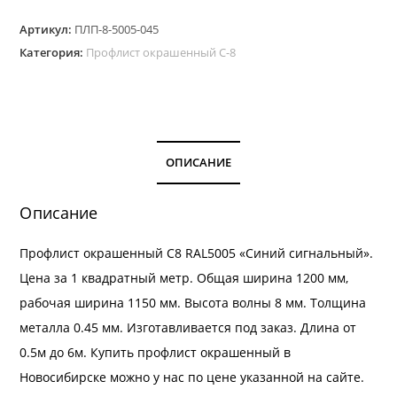
Профлист
Артикул:
ПЛП-8-5005-045
окрашенный
Категория:
Профлист окрашенный С-8
С-8.
Цвет
RAL
5005
толщина
ОПИСАНИЕ
0,45
мм
Описание
Профлист окрашенный С8 RAL5005 «Синий сигнальный».
Цена за 1 квадратный метр. Общая ширина 1200 мм,
рабочая ширина 1150 мм. Высота волны 8 мм. Толщина
металла 0.45 мм. Изготавливается под заказ. Длина от
0.5м до 6м. Купить профлист окрашенный в
Новосибирске можно у нас по цене указанной на сайте.