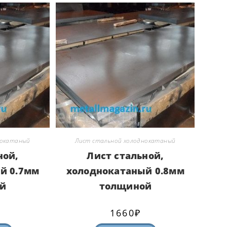
нокатаный
Лист стальной холоднокатаный
ной,
Лист стальной,
й 0.7мм
холоднокатаный 0.8мм
й
толщиной
1660
₽