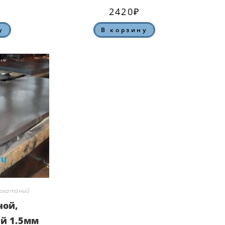
2420
₽
у
В корзину
нокатаный
ной,
й 1.5мм