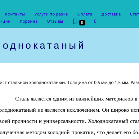
Контакты
Услуги по резке
Оплата
Доставка
Ста
Переключить
укции
Корзина
Отзывы
0
поиск
по
веб-
лоднокатаный
сайту
ист стальной холоднокатаный. Толщина от 0,6 мм до 1,5 мм. Раз
таль является одним из важнейших материалов в п
олоднокатаный не является исключением. Он широко испо
воей прочности и универсальности. Холоднокатаный стал
олученная методом холодной прокатки, что делает его б