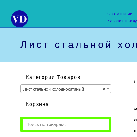
Перейти
к
О компании
содержимому
Каталог прод
Лист стальной хо
Категории Товаров
Л
Лист стальной холоднокатаный
×
С
Корзина
х
с
п