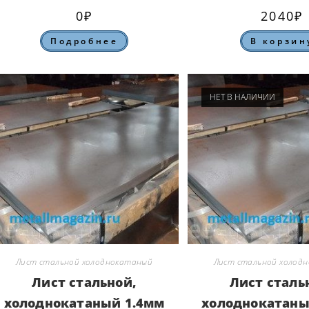
0
₽
2040
₽
Подробнее
В корзин
НЕТ В НАЛИЧИИ
Лист стальной холоднокатаный
Лист стальной холод
Лист стальной,
Лист сталь
холоднокатаный 1.4мм
холоднокатаны