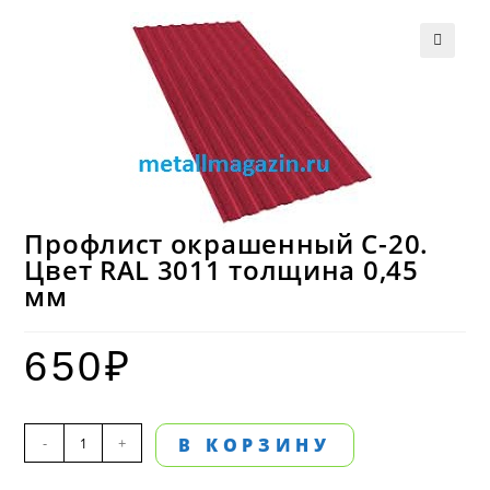
Профлист окрашенный С-20.
Цвет RAL 3011 толщина 0,45
мм
650
₽
Количество
-
+
В КОРЗИНУ
товара