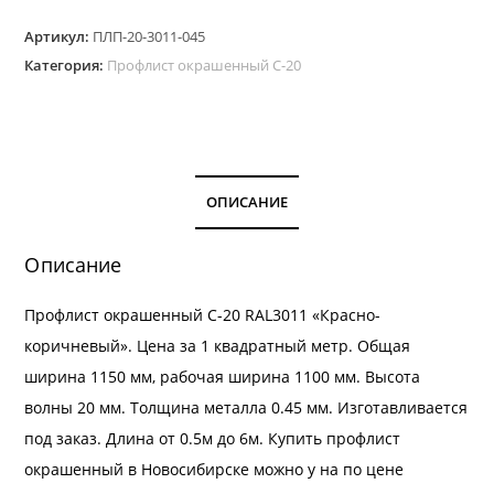
Профлист
Артикул:
ПЛП-20-3011-045
окрашенный
Категория:
Профлист окрашенный С-20
С-20.
Цвет
RAL
3011
толщина
ОПИСАНИЕ
0,45
мм
Описание
Профлист окрашенный С-20 RAL3011 «Красно-
коричневый». Цена за 1 квадратный метр. Общая
ширина 1150 мм, рабочая ширина 1100 мм. Высота
волны 20 мм. Толщина металла 0.45 мм. Изготавливается
под заказ. Длина от 0.5м до 6м. Купить профлист
окрашенный в Новосибирске можно у на по цене