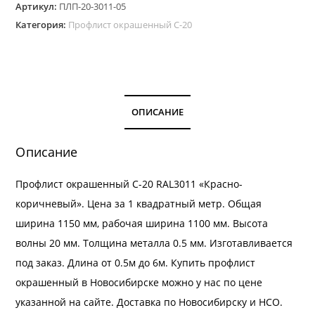
Артикул:
ПЛП-20-3011-05
окрашенный
Категория:
Профлист окрашенный С-20
С-20.
Цвет
RAL
3011
толщина
ОПИСАНИЕ
0,5
мм
Описание
Профлист окрашенный С-20 RAL3011 «Красно-
коричневый». Цена за 1 квадратный метр. Общая
ширина 1150 мм, рабочая ширина 1100 мм. Высота
волны 20 мм. Толщина металла 0.5 мм. Изготавливается
под заказ. Длина от 0.5м до 6м. Купить профлист
окрашенный в Новосибирске можно у нас по цене
указанной на сайте.
Доставка
по Новосибирску и НСО.