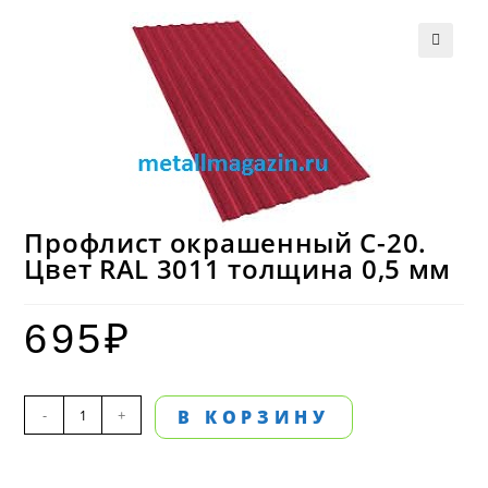
Профлист окрашенный С-20.
Цвет RAL 3011 толщина 0,5 мм
695
₽
Количество
-
+
В КОРЗИНУ
товара
Профлист