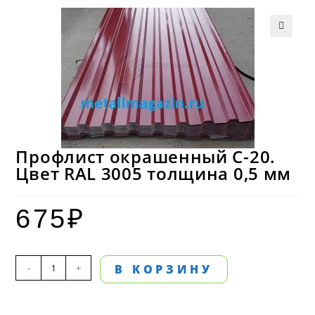
Профлист окрашенный С-20.
Цвет RAL 3005 толщина 0,5 мм
675
₽
Количество
-
+
В КОРЗИНУ
товара
Профлист