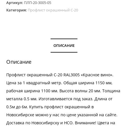
Артикул:
ПЛП-20-3005-05
окрашенный
Категория:
Профлист окрашенный С-20
С-20.
Цвет
RAL
3005
толщина
ОПИСАНИЕ
0,5
мм
Описание
Профлист окрашенный С-20 RAL3005 «Красное вино».
Цена за 1 квадратный метр. Общая ширина 1150 мм,
рабочая ширина 1100 мм. Высота волны 20 мм. Толщина
металла 0.5 мм. Изготавливается под заказ. Длина от
0.5м до 6м. Купить профлист окрашенный в
Новосибирске можно у нас по цене указанной на сайте.
Доставка
по Новосибирску и НСО. Внимание! Цвета на