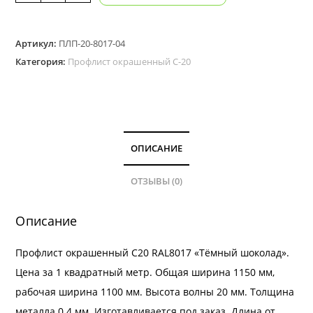
товара
Профлист
Артикул:
ПЛП-20-8017-04
окрашенный
Категория:
Профлист окрашенный С-20
С-20.
Цвет
RAL
8017
толщина
ОПИСАНИЕ
0,4
мм
ОТЗЫВЫ (0)
Описание
Профлист окрашенный С20 RAL8017 «Тёмный шоколад».
Цена за 1 квадратный метр. Общая ширина 1150 мм,
рабочая ширина 1100 мм. Высота волны 20 мм. Толщина
металла 0.4 мм. Изготавливается под заказ. Длина от