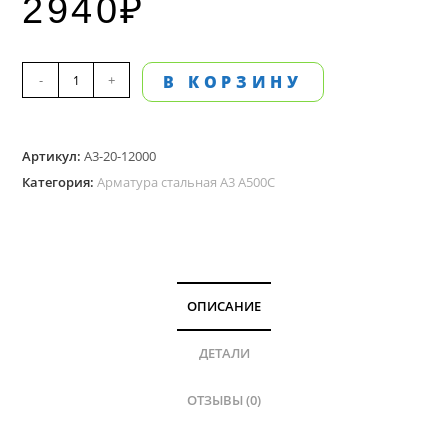
2940
₽
Количество
-
+
В КОРЗИНУ
товара
Арматура
Артикул:
А3-20-12000
А
Категория:
Арматура стальная А3 А500С
3
диаметром
20
мм,
длина
ОПИСАНИЕ
12
м
ДЕТАЛИ
ОТЗЫВЫ (0)