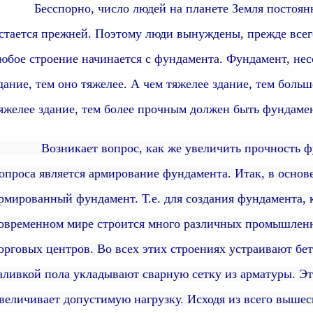
есспорно, число людей на планете Земля постоянно 
стается прежней. Поэтому люди вынуждены, прежде всего
юбое строение начинается с фундамента.
Фундамент,
нес
дание, тем оно тяжелее. А чем тяжелее здание, тем боль
яжелее здание, тем более прочным должен быть фундамент
озникает вопрос, как же увеличить прочность фунд
опроса является армирование фундамента. Итак, в осно
рмированный фундамент. Т.е.
для создания фундамента, 
овременном мире строится много различных промышлен
орговых центров. Во всех этих строениях устраивают бе
аливкой пола укладывают сварную сетку из арматуры.
Эт
величивает допустимую нагрузку. Исходя из всего вышес