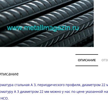
ОПИСАНИЕ
ОТЗ
писание
рматура стальная А 3, периодического профиля, диаметром 22 м
рматуру А 3 диаметром 22 мм можно у нас по цене указанной н
и
НСО
.