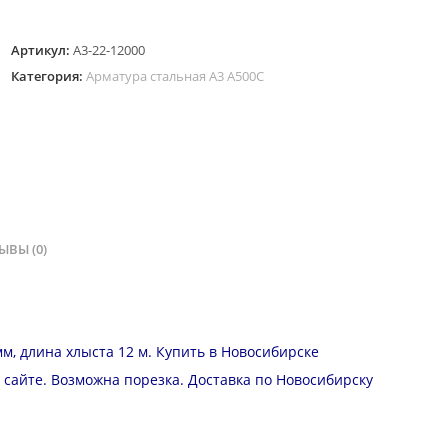
Арматура
Артикул:
А3-22-12000
А
Категория:
Арматура стальная А3 А500С
3
диаметром
22
мм,
длина
12
м
ЫВЫ (0)
м, длина хлыста 12 м. Купить в Новосибирске
а сайте. Возможна
порезка.
Доставка
по Новосибирску