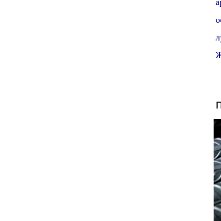
а
о
л
Ж