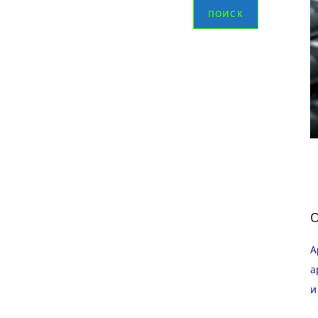
ПОИСК
О
А
а