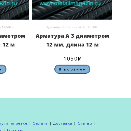
А3 А500С
Арматура стальная А3 А500С
иаметром
Арматура А 3 диаметром
 12 м
12 мм, длина 12 м
1050
₽
у
В корзину
луги по резке
Оплата
Доставка
Статьи
а
Отзывы