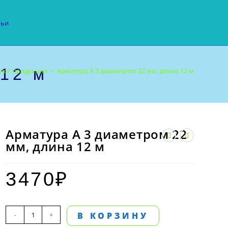
тьи
 12 м
алог продукции
>
Арматура А 3 диаметром 22 мм, длина 12 м
Арматура А 3 диаметром 22
мм, длина 12 м
3470
₽
Количество
-
+
В КОРЗИНУ
товара