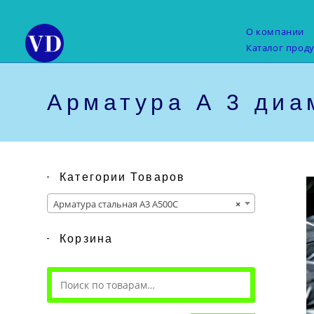
Перейти
к
О компании
содержимому
Каталог прод
Арматура А 3 диа
Категории Товаров
Арматура стальная А3 А500С
×
Корзина