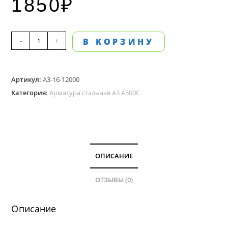
1850
₽
Количество
-
+
В КОРЗИНУ
товара
Арматура
Артикул:
А3-16-12000
А
Категория:
Арматура стальная А3 А500С
3
диаметром
16
мм,
длина
ОПИСАНИЕ
12
м
ОТЗЫВЫ (0)
Описание