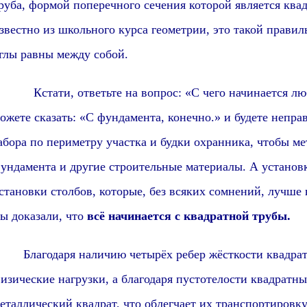
руба, формой поперечного сечения которой является квадр
звестно из школьного курса геометрии, это такой прави
глы равны между собой.
Кстати, о
тветьте на вопрос: «С чего начинается л
ожете сказать: «С фундамента, конечно.» и будете непра
абора по периметру участка и будки охранника, чтобы м
ундамента и другие строительные материалы. А установка
становки столбов, которые,
без всяких сомнений,
лучше в
ы доказали, что
всё начинается с квадратной трубы.
Благодаря наличию четырёх ребер жёсткости квадра
изические нагрузки, а благодаря пустотелости квадратны
еталлический квадрат, что облегчает их транспортировк