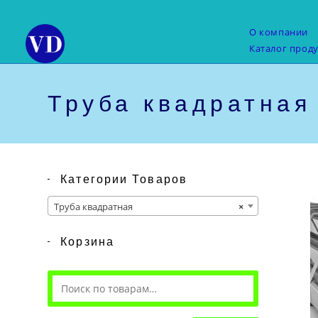
Перейти
к
О компании
содержимому
Каталог прод
Труба квадратная 
Категории Товаров
Труба квадратная
×
Корзина