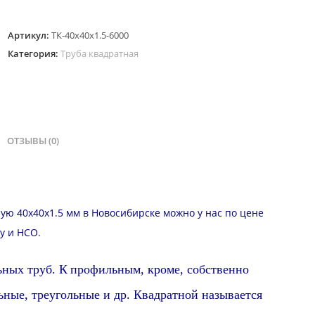
Труба
Артикул:
ТК-40х40х1.5-6000
квадратная
Категория:
Труба квадратная
40х40
мм,
стенка
1.5
мм,
ОТЗЫВЫ (0)
длина
6
м
ную 40х40х1.5 мм в Новосибирске можно у нас по цене
у и
НСО
.
ьных труб.
К
профильн
ым, кроме, собственно
ьные, треугольные и др. Квадратной называется