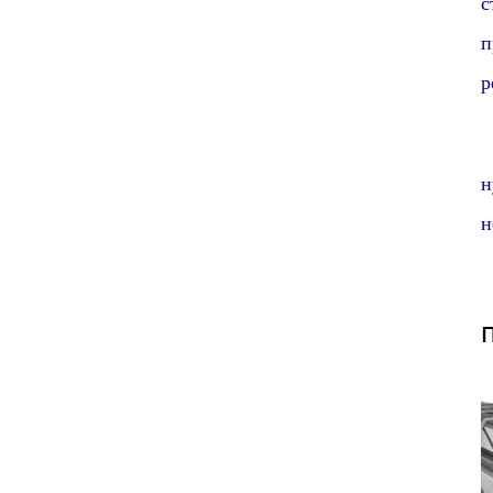
с
п
р
Д
н
н