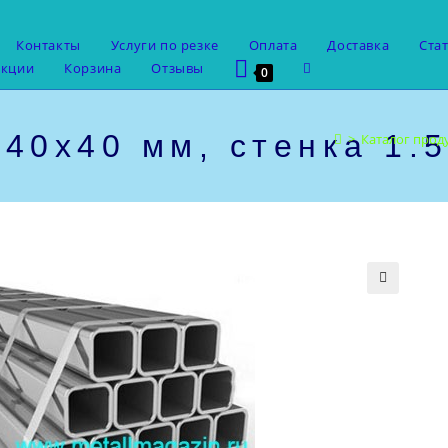
Контакты
Услуги по резке
Оплата
Доставка
Ста
Переключить
укции
Корзина
Отзывы
0
поиск
по
веб-
40х40 мм, стенка 1.5
>
Каталог прод
сайту