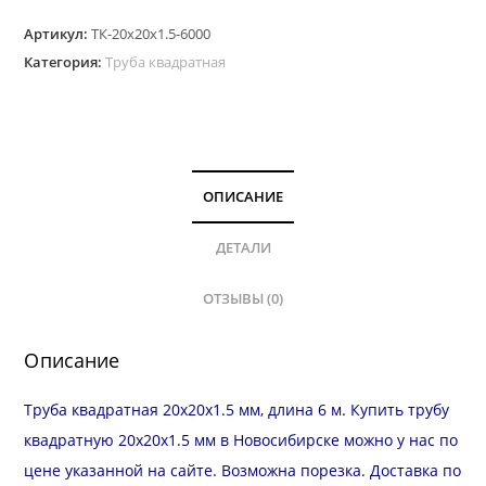
Труба
Артикул:
ТК-20х20х1.5-6000
квадратная
Категория:
Труба квадратная
20х20
мм,
стенка
1.5
мм,
ОПИСАНИЕ
длина
6
ДЕТАЛИ
м
ОТЗЫВЫ (0)
Описание
Труба квадратная 20х20х1.5 мм, длина 6 м. Купить трубу
квадратную 20х20х1.5 мм в Новосибирске можно у нас по
цене указанной на сайте. Возможна
порезка
.
Доставка
по