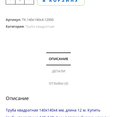
В КОРЗИНУ
товара
Труба
Артикул:
ТК-140х140х4-12000
квадратная
Категория:
Труба квадратная
140х140
мм,
стенка
4.0
мм,
ОПИСАНИЕ
длина
12
ДЕТАЛИ
м
ОТЗЫВЫ (0)
Описание
Труба квадратная 140х140х4 мм, длина 12 м. Купить