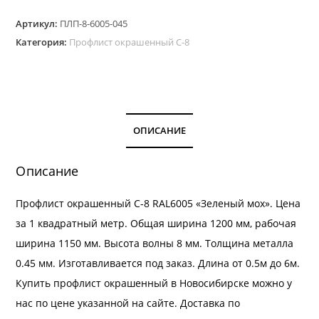
Профлист
Артикул:
ПЛП-8-6005-045
окрашенный
Категория:
Профлист окрашенный С-8
С-8.
Цвет
RAL
6005
толщина
ОПИСАНИЕ
0,45
мм
Описание
Профлист окрашенный С-8 RAL6005 «Зеленый мох». Цена
за 1 квадратный метр. Общая ширина 1200 мм, рабочая
ширина 1150 мм. Высота волны 8 мм. Толщина металла
0.45 мм. Изготавливается под заказ. Длина от 0.5м до 6м.
Купить профлист окрашенный в Новосибирске можно у
нас по цене указанной на сайте.
Доставка
по