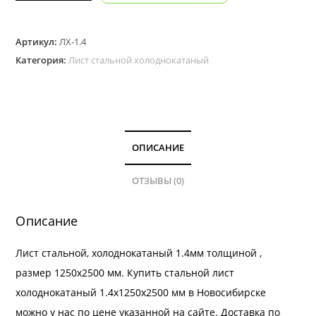
товара
Лист
Артикул:
ЛХ-1.4
стальной,
Категория:
Лист стальной холоднокатаный
холоднокатаный
1.4мм
толщиной
ОПИСАНИЕ
ОТЗЫВЫ (0)
Описание
Лист стальной, холоднокатаный 1.4мм толщиной ,
размер 1250х2500 мм. Купить стальной лист
холоднокатаный 1.4х1250х2500 мм в Новосибирске
можно у нас по цене указанной на сайте.
Доставка
по