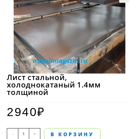
Лист стальной,
холоднокатаный 1.4мм
толщиной
2940
₽
Количество
-
+
В КОРЗИНУ