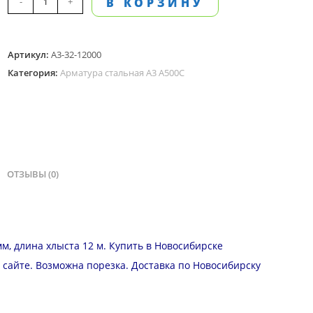
-
+
В КОРЗИНУ
товара
Арматура
Артикул:
А3-32-12000
А
Категория:
Арматура стальная А3 А500С
3
диаметром
32
мм,
длина
12
ОТЗЫВЫ (0)
м
м, длина хлыста 12 м. Купить в Новосибирске
а сайте. Возможна
порезка
.
Доставка
по Новосибирску