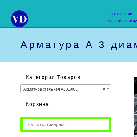
Перейти
к
О компании
содержимому
Каталог прод
Арматура А 3 диа
Категории Товаров
Арматура стальная А3 А500С
×
Корзина