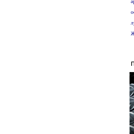
а
о
л
Ж