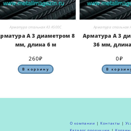
Арматура стальная А3 А500С
Арматура стальная 
рматура А 3 диаметром 8
Арматура А 3 д
мм, длина 6 м
36 мм, длина
260
₽
0
₽
В корзину
В корзин
О компании
Контакты
Ус
Каталог продукции
Корзин