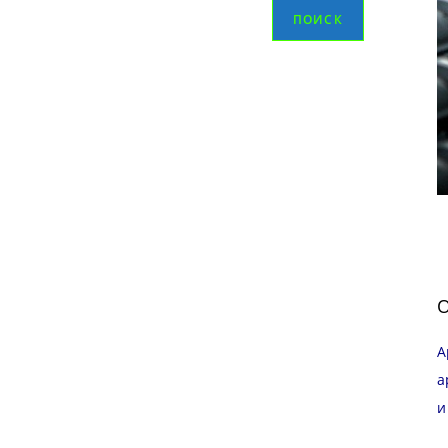
ПОИСК
О
А
а