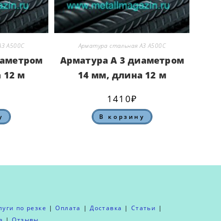
А3 А500С
Арматура стальная А3 А500С
иаметром
Арматура А 3 диаметром
 12 м
14 мм, длина 12 м
1410
₽
у
В корзину
луги по резке
Оплата
Доставка
Статьи
а
Отзывы