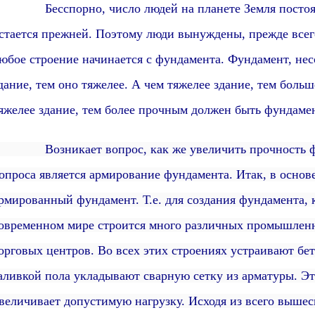
есспорно, число людей на планете Земля постоянно
стается прежней. Поэтому люди вынуждены, прежде всего
юбое строение начинается с фундамента.
Фундамент,
нес
дание, тем оно тяжелее. А чем тяжелее здание, тем боль
яжелее здание, тем более прочным должен быть фундамент
озникает вопрос, как же увеличить прочность фунд
опроса является армирование фундамента. Итак, в осно
рмированный фундамент. Т.е.
для создания фундамента, 
овременном мире строится много различных промышлен
орговых центров. Во всех этих строениях устраивают бе
аливкой пола укладывают сварную сетку из арматуры.
Эт
величивает допустимую нагрузку. Исходя из всего вышес