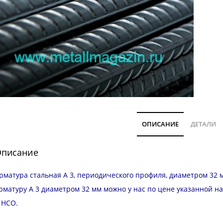
ОПИСАНИЕ
ДЕТАЛИ
писание
рматура стальная А 3, периодического профиля, диаметром 32 м
рматуру А 3 диаметром 32 мм можно у нас по цене указанной н
и
НСО
.