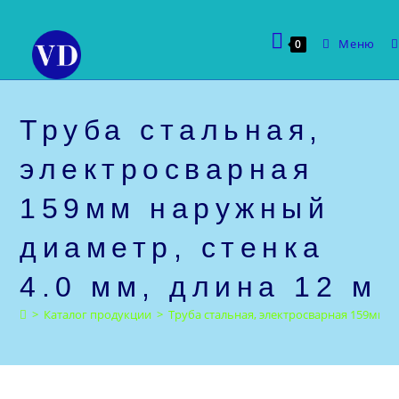
Перейти
к
Меню
0
содержимому
Труба стальная,
электросварная
159мм наружный
диаметр, стенка
4.0 мм, длина 12 м
>
Каталог продукции
>
Труба стальная, электросварная 159мм н