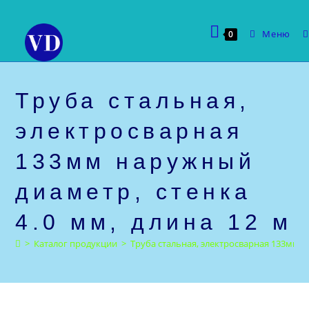
Перейти
к
Меню
0
содержимому
Труба стальная,
электросварная
133мм наружный
диаметр, стенка
4.0 мм, длина 12 м
>
Каталог продукции
>
Труба стальная, электросварная 133мм н