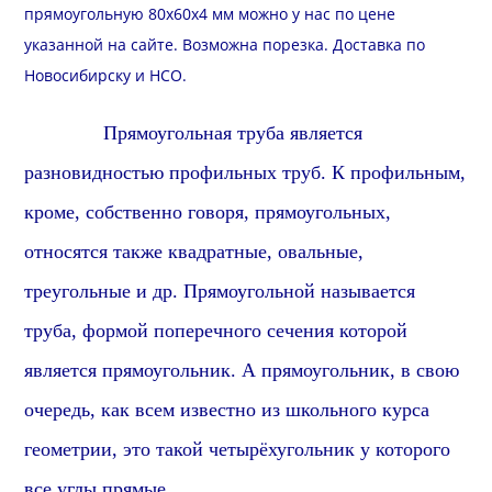
прямоугольную 80х60х4 мм можно у нас по цене
указанной на сайте. Возможна порезка.
Доставка
по
Новосибирску и
НСО
.
Прямоуголь
ная труба является
разновидностью профильных труб. К профильным,
кроме, собственно говоря,
прямоуголь
ных,
относятся также
квадрат
ные, овальные,
треугольные и др.
Прямоуголь
ной называется
труба, формой поперечного сечения которой
является
прямоугольник
. А
прямоугольник
, в свою
очередь, как всем известно из школьного курса
геометрии, это такой четырёхугольник у которого
все углы
прямые
.