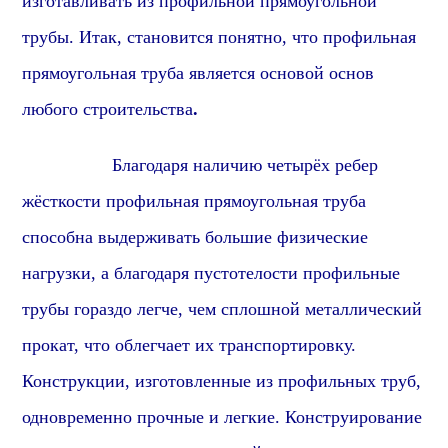
изготавливать из
профиль
ной
прямоугольной
трубы. Итак,
становится понятно
, что
профильная
прямоугольная труба является основой основ
любого строительства
.
Благодаря наличию четырёх ребер
жёсткости
профиль
ная
прямоугольная
труба
способна выдерживать большие физические
нагрузки, а благодаря пустотелости
профиль
ные
трубы гораздо легче, чем сплошной металлический
прок
ат, что облегчает их транспортировку.
Конструкции, изготовленные из
профиль
ных труб,
одновременно прочные и легкие. Конструирование