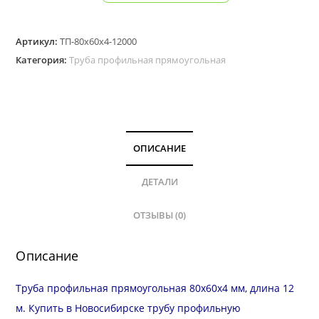
товара
Труба
Артикул:
ТП-80х60х4-12000
профильная
Категория:
Труба профильная прямоугольная
прямоугольная
80х60
мм,
стенка
4.0
ОПИСАНИЕ
мм,
длина
ДЕТАЛИ
12
ОТЗЫВЫ (0)
м
Описание
Труба профильная прямоугольная 80х60х4 мм, длина 12
м. Купить в Новосибирске трубу профильную