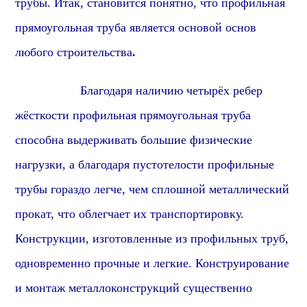
трубы. Итак,
становится понятно
, что
профильная
прямоугольная труба является основой основ
любого строительства
.
Благодаря наличию четырёх ребер
жёсткости
профиль
ная
прямоугольная
труба
способна выдерживать большие физические
нагрузки, а благодаря пустотелости
профиль
ные
трубы гораздо легче, чем сплошной металлический
прок
ат, что облегчает их транспортировку.
Конструкции, изготовленные из
профиль
ных труб,
одновременно прочные и легкие. Конструирование
и монтаж металлоконструкций существенно