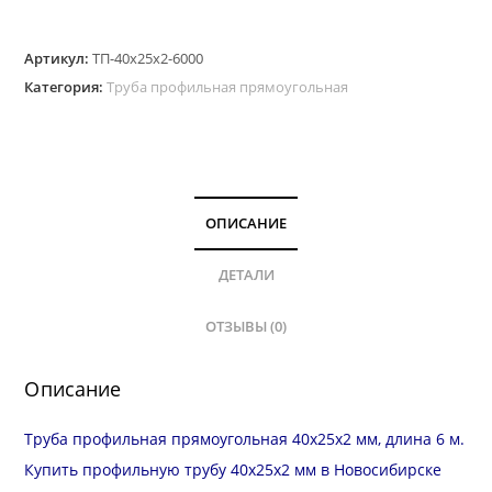
Труба
Артикул:
ТП-40х25х2-6000
профильная
Категория:
Труба профильная прямоугольная
прямоугольная
40х25
мм,
стенка
2.0
ОПИСАНИЕ
мм,
длина
ДЕТАЛИ
6
ОТЗЫВЫ (0)
м
Описание
Труба профильная прямоугольная 40х25х2 мм, длина 6 м.
Купить профильную трубу 40х25х2 мм в Новосибирске