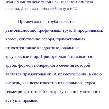
можно у нас по цене указанной на сайте. Возможна
порезка
.
Доставка
по Новосибирску и
НСО
.
Прямоуголь
ная труба является
разновидностью профильных труб. К профильным,
кроме, собственно говоря,
прямоуголь
ных,
относятся также
квадрат
ные, овальные,
треугольные и др.
Прямоуголь
ной называется
труба, формой поперечного сечения которой
является
прямоугольник
. А
прямоугольник
, в свою
очередь, как всем известно из школьного курса
геометрии, это такой четырёхугольник у которого
все углы
прямые
.