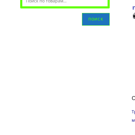
ПОИСК
О
Т
м