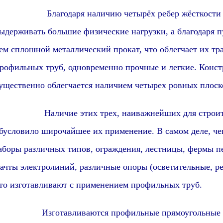
Благодаря наличию четырёх ребер жёсткост
ыдерживать большие физические нагрузки, а благодаря 
ем сплошной металлический
прок
ат, что облегчает их т
рофиль
ных труб, одновременно прочные и легкие. Конс
ущественно облегчается наличием четырех ровных плоск
аличие этих трех, наиважнейших для строительс
бусловило широчайшее их применение. В самом деле, че
аборы различных типов, ограждения, лестницы, фермы п
ачты электролиний, различные опоры (осветительные, ре
то изготавливают с применением профильных труб.
Изготавливаются
профиль
ные
прямоугольные