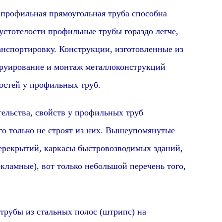
и
профиль
ная
прямоугольная
труба способна
пустотелости
профиль
ные трубы гораздо легче,
ранспортировку. Конструкции, изготовленные из
труирование и монтаж металлоконструкций
остей у
профиль
ных труб.
тва, свойств у профильных труб
го только не строят из них. Вышеупомянутые
ерекрытий, каркасы быстровозводимых зданий,
кламные), вот только небольшой перечень того,
трубы из стальных полос (штрипс) на