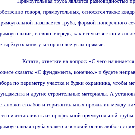
Прямоуголь
ная труба является разновидностью п
обственно говоря,
прямоуголь
ных, относятся также
квадр
рямоуголь
ной называется труба, формой поперечного се
рямоугольник
, в свою очередь, как всем известно из шко
етырёхугольник у которого все углы
прямые
.
Кстати, о
тветьте на вопрос: «С чего начинаетс
ожете сказать: «С фундамента, конечно.» и будете непра
абора по периметру участка и будки охранника, чтобы м
ундамента и другие строительные материалы. А установка
становки столбов
и горизонтальных прожилин между ни
сего изготавливать из
профиль
ной
прямоугольной
трубы.
рямоугольная труба является основой основ любого стро