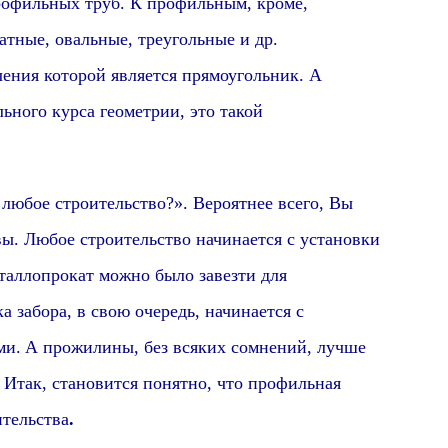
рофильных труб. К профильным, кроме,
ат
ные, овальные, треугольные и др.
чения которой является
прямоугольник
. А
льного курса геометрии, это такой
я любое строительство?». Вероятнее всего, Вы
вы. Любое строительство начинается с установки
еталлопрокат можно было завезти для
 забора, в свою очередь, начинается с
ми.
А прожилины
, без всяких сомнений, лучше
 Итак,
становится понятно
, что
профильная
ительства
.