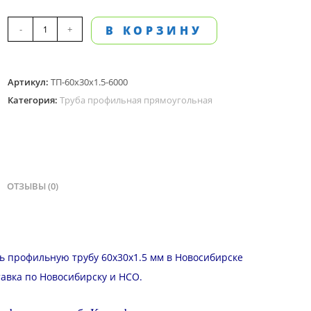
Количество
-
+
В КОРЗИНУ
товара
Труба
Артикул:
ТП-60х30х1.5-6000
профильная
Категория:
Труба профильная прямоугольная
прямоугольная
60х30
мм,
стенка
1.5
ОТЗЫВЫ (0)
мм,
длина
6
ть профильную трубу 60х30х1.5 мм в Новосибирске
м
тавка
по Новосибирску и
НСО
.