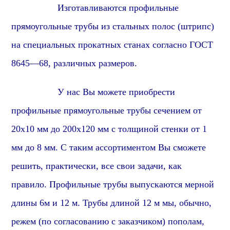
Изготавливаются
профиль
ные
прямоугольные
трубы из стальных полос (штрипс)
на специальных прокатных станах согласно ГОСТ
86
45
—
6
8, различных размеров.
У нас Вы можете приобрести
профиль
ные
прямоугольные
трубы сечением от
2
0х10 мм до 2
0
0х
1
20 мм с толщиной стенки от 1
мм до 8 мм. С таким ассортиментом Вы сможете
решить, практически, все свои задачи, как
правило. Профильные трубы выпускаются мерной
длины 6м и 12 м. Трубы длиной 12 м мы, обычно,
режем (по согласованию с заказчиком) пополам,