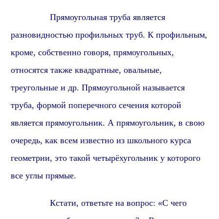
Прямоуголь
ная труба является
разновидностью профильных труб. К профильным,
кроме, собственно говоря,
прямоуголь
ных,
относятся также
квадрат
ные, овальные,
треугольные и др.
Прямоуголь
ной называется
труба, формой поперечного сечения которой
является
прямоугольник
. А
прямоугольник
, в свою
очередь, как всем известно из школьного курса
геометрии, это такой четырёхугольник у которого
все углы
прямые
.
Кстати, о
тветьте на вопрос: «С чего