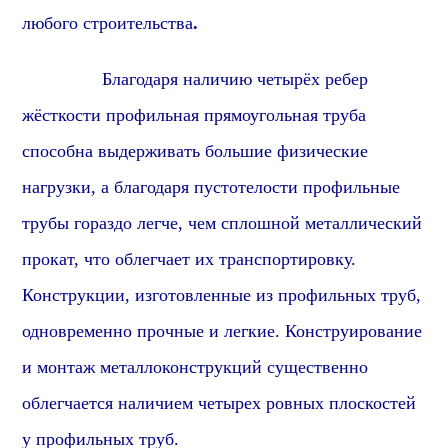
любого строительства
.
Благодаря наличию четырёх ребер
жёсткости
профиль
ная
прямоугольная
труба
способна выдерживать большие физические
нагрузки, а благодаря пустотелости
профиль
ные
трубы гораздо легче, чем сплошной металлический
прок
ат, что облегчает их транспортировку.
Конструкции, изготовленные из
профиль
ных труб,
одновременно прочные и легкие. Конструирование
и монтаж металлоконструкций существенно
облегчается наличием четырех ровных плоскостей
у
профиль
ных труб.