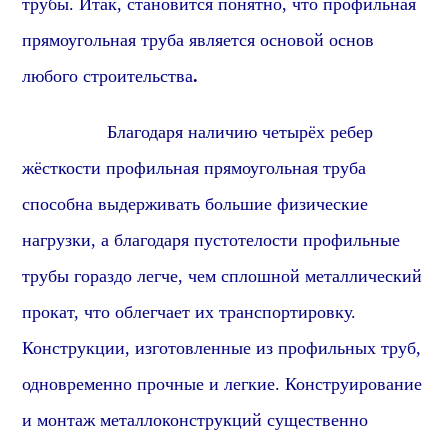
трубы. Итак,
становится понятно
, что
профильная
прямоугольная труба является основой основ
любого строительства
.
Благодаря наличию четырёх ребер
жёсткости
профиль
ная
прямоугольная
труба
способна выдерживать большие физические
нагрузки, а благодаря пустотелости
профиль
ные
трубы гораздо легче, чем сплошной металлический
прок
ат, что облегчает их транспортировку.
Конструкции, изготовленные из
профиль
ных труб,
одновременно прочные и легкие. Конструирование
и монтаж металлоконструкций существенно