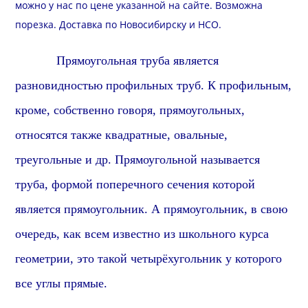
можно у нас по цене указанной на сайте. Возможна
порезка
.
Доставка
по Новосибирску и
НСО
.
Прямоуголь
ная труба является
разновидностью профильных труб. К профильным,
кроме, собственно говоря,
прямоуголь
ных,
относятся также
квадрат
ные, овальные,
треугольные и др.
Прямоуголь
ной называется
труба, формой поперечного сечения которой
является
прямоугольник
. А
прямоугольник
, в свою
очередь, как всем известно из школьного курса
геометрии, это такой четырёхугольник у которого
все углы
прямые
.