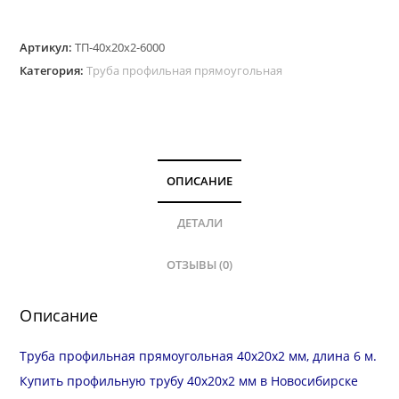
Труба
Артикул:
ТП-40х20х2-6000
профильная
Категория:
Труба профильная прямоугольная
прямоугольная
40х20
мм,
стенка
2.0
ОПИСАНИЕ
мм,
длина
ДЕТАЛИ
6
ОТЗЫВЫ (0)
м
Описание
Труба профильная прямоугольная 40х20х2 мм, длина 6 м.
Купить профильную трубу 40х20х2 мм в Новосибирске