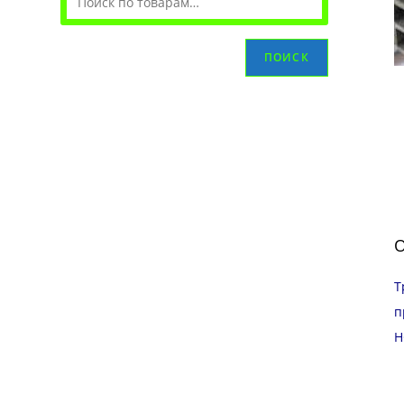
ПОИСК
О
Т
п
Н