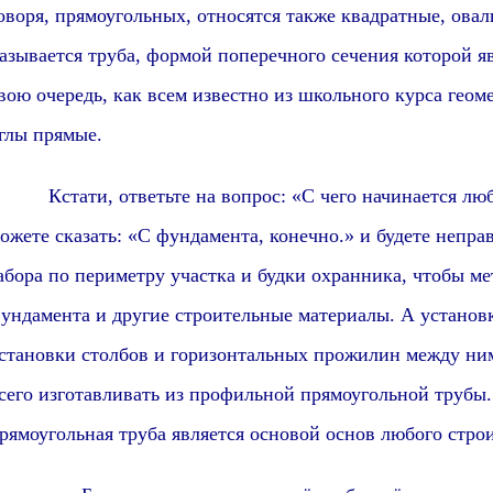
оворя, прямоугольных, относятся также квадратные, ова
азывается труба, формой поперечного сечения которой я
вою очередь, как всем известно из школьного курса геоме
глы прямые.
Кстати, о
тветьте на вопрос: «С чего начинается лю
ожете сказать: «С фундамента, конечно.» и будете непра
абора по периметру участка и будки охранника, чтобы м
ундамента и другие строительные материалы. А установка
становки столбов и горизонтальных прожилин между ни
сего изготавливать из профильной прямоугольной трубы.
рямоугольная труба является основой основ любого стро