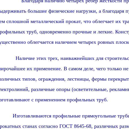
лагодаря наличию четырёх ребер жёсткости профи
ыдерживать большие физические нагрузки, а благодаря п
ем сплошной металлический прокат, что облегчает их тр
рофильных труб, одновременно прочные и легкие. Конс
ущественно облегчается наличием четырех ровных плоск
аличие этих трех, наиважнейших для строительства
ирочайшее их применение. В самом деле, чего только н
азличных типов, ограждения, лестницы, фермы перекрыт
лектролиний, различные опоры (осветительные, рекламны
зготавливают с применением профильных труб.
зготавливаются профильные прямоугольные трубы из
рокатных станах согласно ГОСТ 8645-68, различных разм