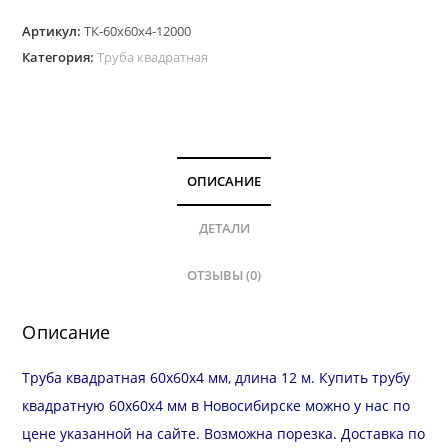
Труба
Артикул:
ТК-60х60х4-12000
квадратная
Категория:
Труба квадратная
60х60
мм,
стенка
4.0
мм,
ОПИСАНИЕ
длина
12
ДЕТАЛИ
м
ОТЗЫВЫ (0)
Описание
Труба квадратная 60х60х4 мм, длина 12 м. Купить трубу
квадратную 60х60х4 мм в Новосибирске можно у нас по
цене указанной на сайте. Возможна
порезка
.
Доставка
по