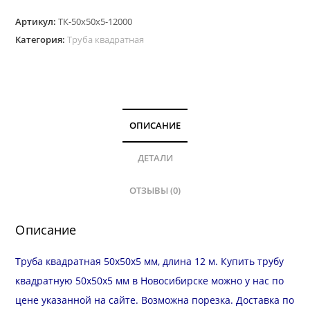
Труба
Артикул:
ТК-50х50х5-12000
квадратная
Категория:
Труба квадратная
50х50
мм,
стенка
5.0
мм,
ОПИСАНИЕ
длина
12
ДЕТАЛИ
м
ОТЗЫВЫ (0)
Описание
Труба квадратная 50х50х5 мм, длина 12 м. Купить трубу
квадратную 50х50х5 мм в Новосибирске можно у нас по
цене указанной на сайте. Возможна
порезка
.
Доставка
по