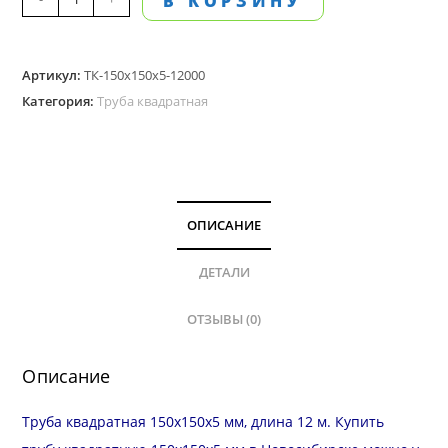
В КОРЗИНУ
товара
Труба
Артикул:
ТК-150х150х5-12000
квадратная
Категория:
Труба квадратная
150х150
мм,
стенка
5.0
мм,
ОПИСАНИЕ
длина
12
ДЕТАЛИ
м
ОТЗЫВЫ (0)
Описание
Труба квадратная 150х150х5 мм, длина 12 м. Купить