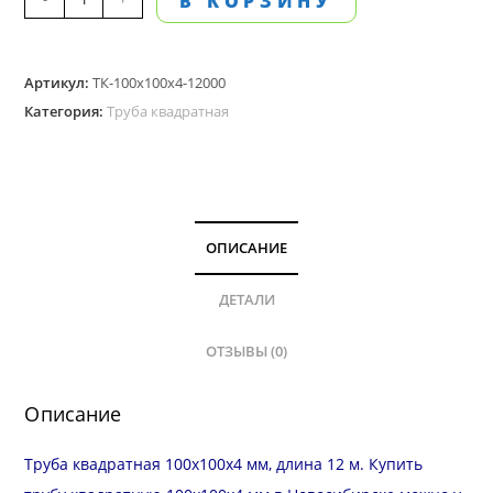
В КОРЗИНУ
товара
Труба
Артикул:
ТК-100х100х4-12000
квадратная
Категория:
Труба квадратная
100х100
мм,
стенка
4.0
мм,
ОПИСАНИЕ
длина
12
ДЕТАЛИ
м
ОТЗЫВЫ (0)
Описание
Труба квадратная 100х100х4 мм, длина 12 м. Купить