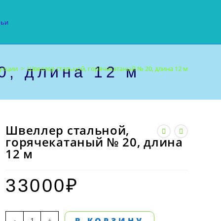
тьи
0, длина 12 м
дукции
>
Швеллер стальной, горячекатаный № 20, длина 12 м
Швеллер стальной,
горячекатаный № 20, длина
12 м
33000
₽
Количество
-
+