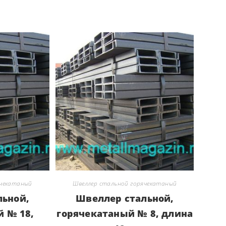
ячекатаный
Швеллер стальной горячекатаный
льной,
Швеллер стальной,
й № 18,
горячекатаный № 8, длина