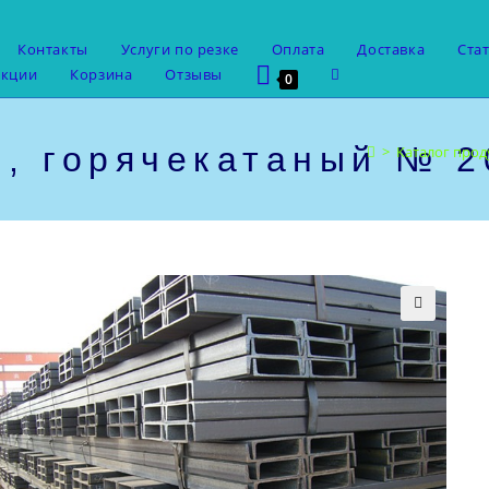
Контакты
Услуги по резке
Оплата
Доставка
Ста
Переключить
укции
Корзина
Отзывы
0
поиск
по
веб-
, горячекатаный № 2
>
Каталог про
сайту