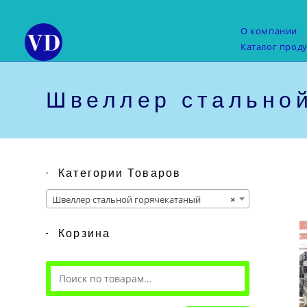
Перейти
к
О компании
содержимому
Каталог прод
Швеллер стальной
Категории Товаров
Швеллер стальной горячекатаный
×
Корзина