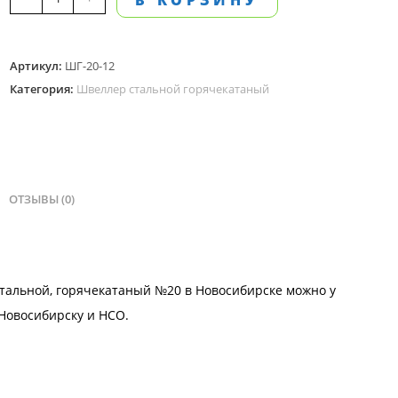
В КОРЗИНУ
товара
Швеллер
Артикул:
ШГ-20-12
стальной,
Категория:
Швеллер стальной горячекатаный
горячекатаный
№
20,
длина
12
ОТЗЫВЫ (0)
м
стальной, горячекатаный №20 в Новосибирске можно у
Новосибирску и
НСО
.