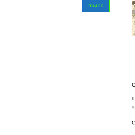
ПОИСК
О
Ш
н
О