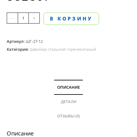
Количество
-
+
В КОРЗИНУ
товара
Швеллер
Артикул:
ШГ-27-12
стальной,
Категория:
Швеллер стальной горячекатаный
горячекатаный
№
27,
длина
12
ОПИСАНИЕ
м
ДЕТАЛИ
ОТЗЫВЫ (0)
Описание