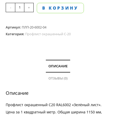
Количество
-
+
В КОРЗИНУ
товара
Профлист
Артикул:
ПЛП-20-6002-04
окрашенный
Категория:
Профлист окрашенный С-20
С-20.
Цвет
RAL
6002
толщина
ОПИСАНИЕ
0,4
мм
ОТЗЫВЫ (0)
Описание
Профлист окрашенный С20 RAL6002 «Зелёный лист».
Цена за 1 квадратный метр. Общая ширина 1150 мм,