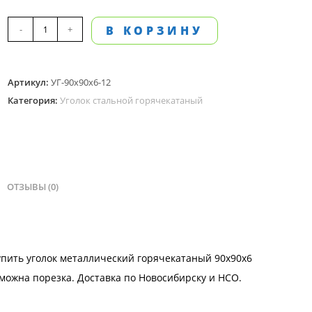
Количество
-
+
В КОРЗИНУ
товара
Уголок
Артикул:
УГ-90х90х6-12
металлический
Категория:
Уголок стальной горячекатаный
90х90х6
мм,
горячекатаный,
длина
12
ОТЗЫВЫ (0)
м
Купить уголок металлический горячекатаный 90х90х6
озможна
порезка
.
Доставка
по Новосибирску и
НСО
.