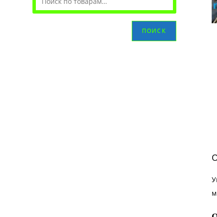
ПОИСК
О
У
м
О