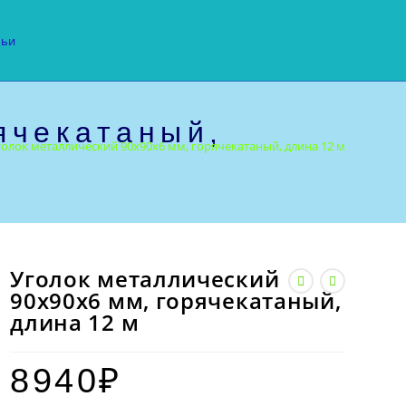
тьи
ячекатаный,
голок металлический 90х90х6 мм, горячекатаный, длина 12 м
Уголок металлический
90х90х6 мм, горячекатаный,
длина 12 м
8940
₽