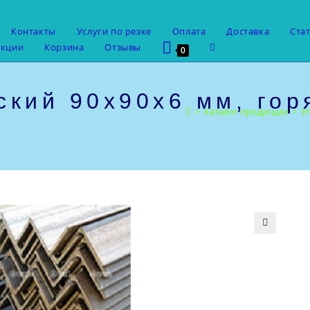
Контакты
Услуги по резке
Оплата
Доставка
Ста
Переключить
укции
Корзина
Отзывы
0
поиск
по
веб-
ский 90х90х6 мм, гор
сайту
>
Каталог продукции
>
У