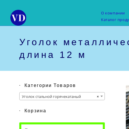
Перейти
к
О компании
содержимому
Каталог прод
Уголок металличе
длина 12 м
Категории Товаров
Уголок стальной горячекатаный
×
Корзина