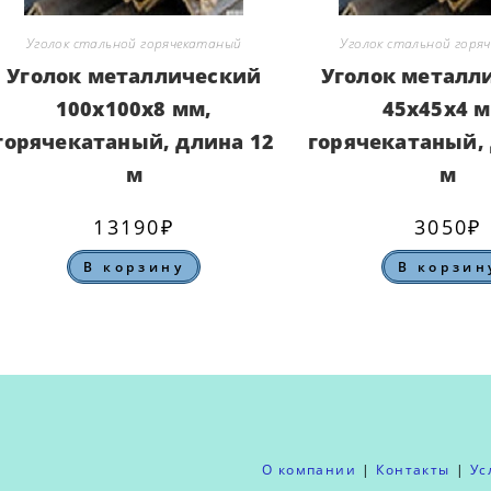
Уголок стальной горячекатаный
Уголок стальной горя
Уголок металлический
Уголок металл
100х100х8 мм,
45х45х4 м
горячекатаный, длина 12
горячекатаный, 
м
м
13190
₽
3050
₽
В корзину
В корзин
О компании
Контакты
Ус