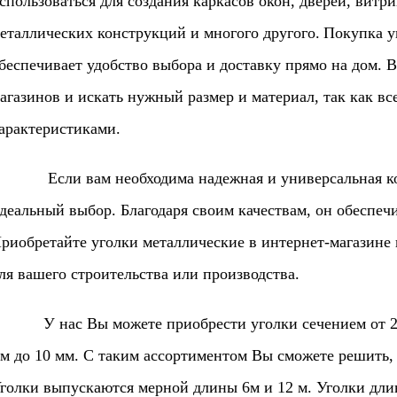
спользоваться для создания каркасов окон, дверей, витри
еталлических конструкций и многого другого.
Покупка у
беспечивает удобство выбора и доставку прямо на дом. 
агазинов и искать нужный размер и материал, так как в
арактеристиками.
сли вам необходима надежная и универсальная конс
деальный выбор. Благодаря своим качествам, он обеспеч
риобретайте уголки металлические в интернет-магазине 
ля вашего строительства или производства.
 нас Вы можете приобрести уголки сечением от 25х2
м до 10 мм. С таким ассортиментом Вы сможете решить, п
голки выпускаются мерной длины 6м и 12 м. Уголки длин