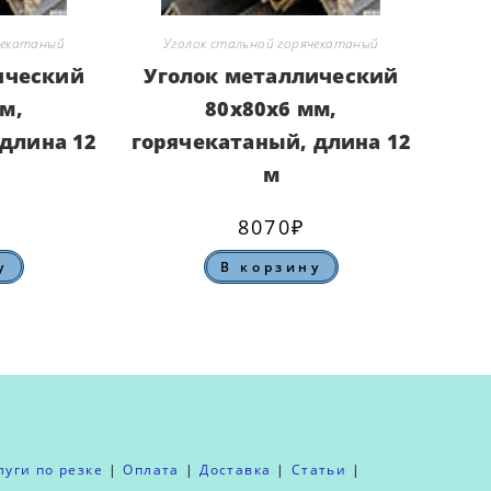
чекатаный
Уголок стальной горячекатаный
ический
Уголок металлический
м,
80х80х6 мм,
длина 12
горячекатаный, длина 12
м
8070
₽
у
В корзину
луги по резке
Оплата
Доставка
Статьи