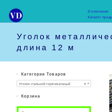
Перейти
к
О компании
содержимому
Каталог прод
Уголок металличе
длина 12 м
Категории Товаров
Уголок стальной горячекатаный
×
Корзина