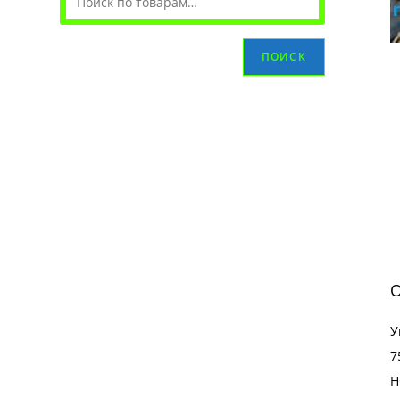
ПОИСК
О
У
7
Н