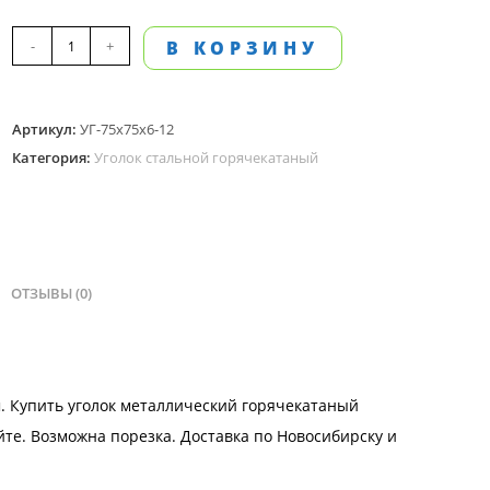
Количество
-
+
В КОРЗИНУ
товара
Уголок
Артикул:
УГ-75х75х6-12
металлический
Категория:
Уголок стальной горячекатаный
75х75х6
мм,
горячекатаный,
длина
12
ОТЗЫВЫ (0)
м
м. Купить уголок металлический горячекатаный
айте. Возможна
порезка.
Доставка
по Новосибирску и