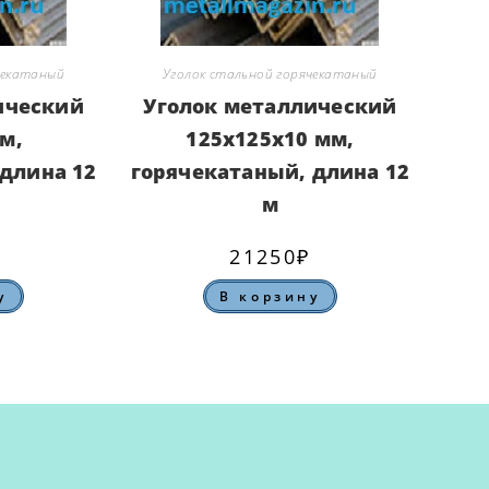
чекатаный
Уголок стальной горячекатаный
ический
Уголок металлический
м,
125х125х10 мм,
длина 12
горячекатаный, длина 12
м
21250
₽
у
В корзину