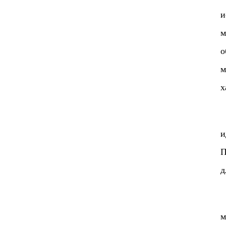
и
м
о
м
х
Е
и
П
д
У
м