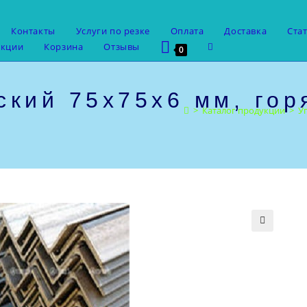
Контакты
Услуги по резке
Оплата
Доставка
Ста
Переключить
укции
Корзина
Отзывы
0
поиск
по
веб-
ский 75х75х6 мм, гор
сайту
>
Каталог продукции
>
У