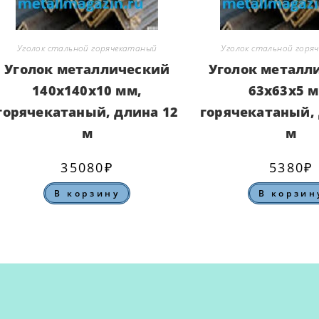
Уголок стальной горячекатаный
Уголок стальной горя
Уголок металлический
Уголок металл
140х140х10 мм,
63х63х5 м
горячекатаный, длина 12
горячекатаный, 
м
м
35080
₽
5380
₽
В корзину
В корзин