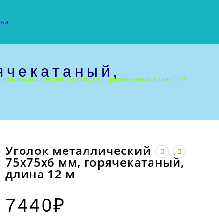
тьи
ячекатаный,
голок металлический 75х75х6 мм, горячекатаный, длина 12 м
Уголок металлический
75х75х6 мм, горячекатаный,
длина 12 м
7440
₽