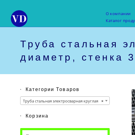
Перейти
к
О компании
содержимому
Каталог прод
Труба стальная э
диаметр, стенка 3
Категории Товаров
Труба стальная электросварная круглая
×
Корзина