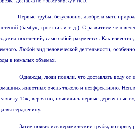
орезка
.
Доставка
по Новосибирску и
НСО
.
Первые трубы,
безусловно,
изобрела мать природ
астений (бамбук, тростник и т. д.). С развитием человеч
юдских поселений,
само собой разумеется
. Как известно
емного. Любой вид человеческой деятельности,
особенно
оды в немалых объемах.
днажды, люди поняли, что доставлять воду от исто
омашних животных
очень тяжело и неэффективно. Непло
еловеку. Так,
вероятно,
появились первые деревянные вод
даляя сердцевину.
атем появились керамические трубы, которые,