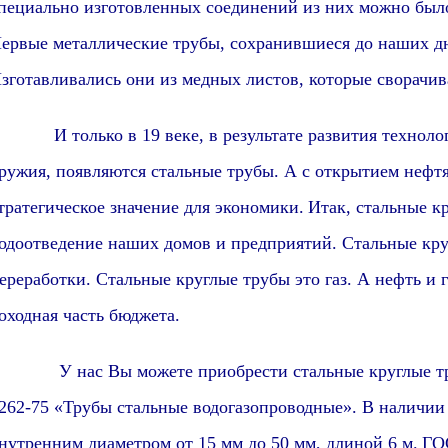
пециально изготовленных соединений из них можно был
ервые металлические трубы,
сохранившиеся до наших д
зготавливались они из медных листов, которые сворачив
 только в 19 веке, в результате развития технологи
ружия, появляются стальные трубы. А с открытием неф
тратегическое значение для экономики.
Итак, стальные к
одоотведение наших домов и предприятий. Стальные кру
ереработки. Стальные круглые трубы это газ. А нефть и г
оходная часть бюджета.
 нас Вы можете приобрести стальные круглые труб
262-75 «Трубы стальные водогазопроводные». В наличии
нутренним диаметром от 15 мм до 50 мм, длиной 6 м.
ГО