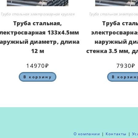
Труба стальная электросварная круглая
Труба стальная электросв
Труба стальная,
Труба стал
лектросварная 133х4.5мм
электросварна
аружный диаметр, длина
наружный ди
12 м
стенка 3.5 мм, д
14970
₽
7930
₽
В корзину
В корзин
О компании
Контакты
Ус