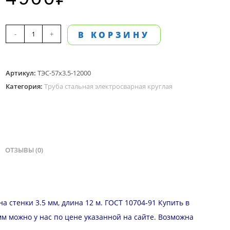
Количество
-
+
В КОРЗИНУ
товара
Труба
Артикул:
ТЭС-57х3.5-12000
стальная
Категория:
Труба стальная электросварная круглая
электросварная,
57мм
наружный
диаметр,
стенка
ОТЗЫВЫ (0)
3.5
мм,
длина
 стенки 3.5 мм, длина 12 м. ГОСТ 10704-91 Купить в
12
м можно у нас по цене указанной на сайте. Возможна
м