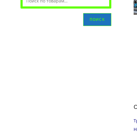
ПОИСК
О
Т
Н