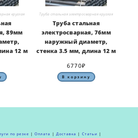
арная круглая
Труба стальная электросварная круглая
ьная
Труба стальная
я, 89мм
электросварная, 76мм
аметр,
наружный диаметр,
лина 12 м
стенка 3.5 мм, длина 12 м
6770
₽
у
В корзину
луги по резке
Оплата
Доставка
Статьи