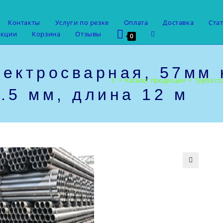
Контакты
Услуги по резке
Оплата
Доставка
Ста
Переключить
укции
Корзина
Отзывы
0
поиск
по
веб-
лектросварная, 57мм
сайту
>
Каталог продукции
>
Труба ст
.5 мм, длина 12 м