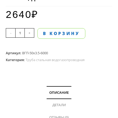
2640
₽
Количество
-
+
В КОРЗИНУ
товара
Труба
Артикул:
ВГП-50х3.5-6000
стальная
Категория:
Труба стальная водогазопроводная
водогазопроводная,
50мм
внутренний
диаметр,
стенка
ОПИСАНИЕ
3.5
мм,
ДЕТАЛИ
длина
ОТЗЫВЫ (0)