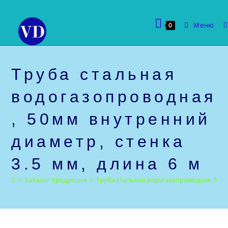
Перейти
к
Меню
0
содержимому
Труба стальная
водогазопроводная
, 50мм внутренний
диаметр, стенка
3.5 мм, длина 6 м
>
Каталог продукции
>
Труба стальная водогазопроводная, 50мм