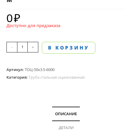
0
₽
Доступно для предзаказа
Количество
-
+
В КОРЗИНУ
товара
Труба
Артикул:
ТОЦ-50х3.5-6000
стальная,
Категория:
Труба стальная оцинкованная
оцинкованная,
50мм
внутренний
диаметр,
длина
ОПИСАНИЕ
6
м
ДЕТАЛИ