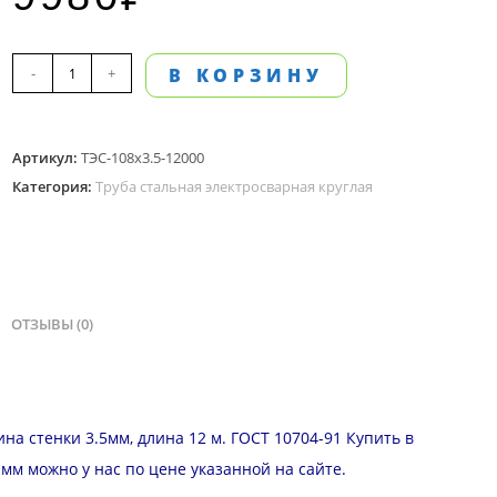
Количество
-
+
В КОРЗИНУ
товара
Труба
Артикул:
ТЭС-108х3.5-12000
стальная
Категория:
Труба стальная электросварная круглая
электросварная,
108мм
наружный
диаметр,
стенка
ОТЗЫВЫ (0)
3.5
мм,
длина
а стенки 3.5мм, длина 12 м. ГОСТ 10704-91 Купить в
12
м можно у нас по цене указанной на сайте.
м