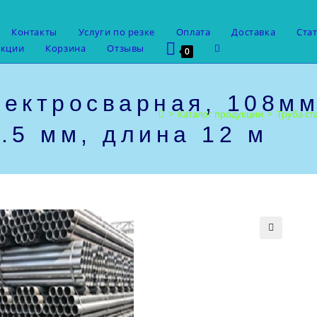
Контакты
Услуги по резке
Оплата
Доставка
Ста
Переключить
укции
Корзина
Отзывы
0
поиск
по
веб-
лектросварная, 108м
сайту
>
Каталог продукции
>
Труба ст
.5 мм, длина 12 м