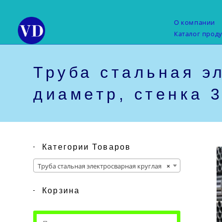
Перейти
к
О компании
содержимому
Каталог прод
Труба стальная э
диаметр, стенка 3
Категории Товаров
Труба стальная электросварная круглая
×
Корзина