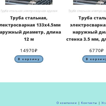
Труба стальная электросварная круглая
Труба стальная электросв
Труба стальная,
Труба стал
лектросварная 133х4.5мм
электросварна
аружный диаметр, длина
наружный ди
12 м
стенка 3.5 мм, д
14970
₽
6770
₽
В корзину
В корзин
О компании
Контакты
Ус