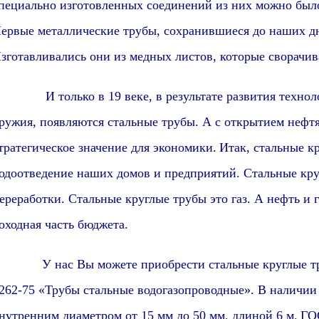
пециально изготовленных соединений из них можно был
ервые металлические трубы,
сохранившиеся до наших д
зготавливались они из медных листов, которые сворачив
 только в 19 веке, в результате развития технологи
ружия, появляются стальные трубы. А с открытием неф
тратегическое значение для экономики.
Итак, стальные к
одоотведение наших домов и предприятий. Стальные кру
ереработки. Стальные круглые трубы это газ. А нефть и г
оходная часть бюджета.
 нас Вы можете приобрести стальные круглые труб
262-75 «Трубы стальные водогазопроводные». В наличии
нутренним диаметром от 15 мм до 50 мм, длиной 6 м.
ГО