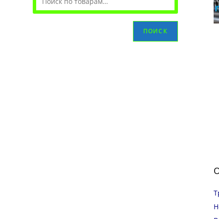
ПОИСК
О
Т
Н