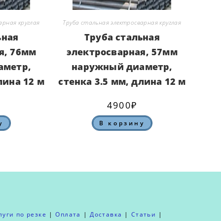
арная круглая
Труба стальная электросварная круглая
ьная
Труба стальная
я, 76мм
электросварная, 57мм
аметр,
наружный диаметр,
лина 12 м
стенка 3.5 мм, длина 12 м
4900
₽
у
В корзину
луги по резке
Оплата
Доставка
Статьи