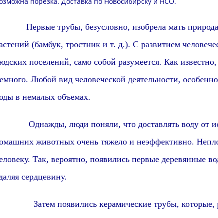
озможна
порезка
.
Доставка
по Новосибирску и
НСО
.
Первые трубы,
безусловно,
изобрела мать природ
астений (бамбук, тростник и т. д.). С развитием человеч
юдских поселений,
само собой разумеется
. Как известно
емного. Любой вид человеческой деятельности,
особенно
оды в немалых объемах.
днажды, люди поняли, что доставлять воду от исто
омашних животных
очень тяжело и неэффективно. Непло
еловеку. Так,
вероятно,
появились первые деревянные вод
даляя сердцевину.
атем появились керамические трубы, которые,