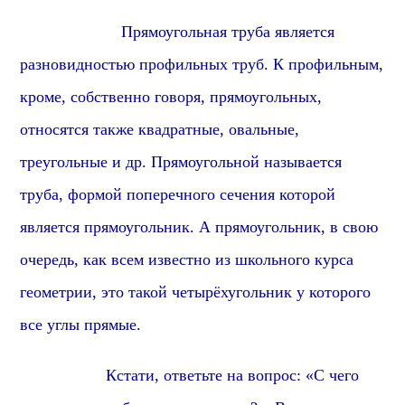
Прямоуголь
ная труба является
разновидностью профильных труб. К профильным,
кроме, собственно говоря,
прямоуголь
ных,
относятся также
квадрат
ные, овальные,
треугольные и др.
Прямоуголь
ной называется
труба, формой поперечного сечения которой
является
прямоугольник
. А
прямоугольник
, в свою
очередь, как всем известно из школьного курса
геометрии, это такой четырёхугольник у которого
все углы
прямые
.
Кстати, о
тветьте на вопрос: «С чего