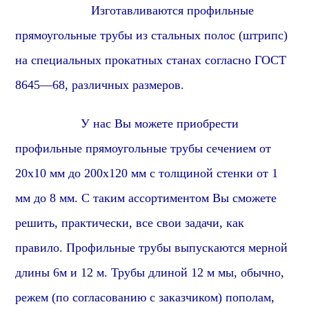
Изготавливаются
профиль
ные
прямоугольные
трубы из стальных полос (штрипс)
на специальных прокатных станах согласно ГОСТ
86
45
—
6
8, различных размеров.
У нас Вы можете приобрести
профиль
ные
прямоугольные
трубы сечением от
2
0х10 мм до 2
0
0х
1
20 мм с толщиной стенки от 1
мм до 8 мм. С таким ассортиментом Вы сможете
решить, практически, все свои задачи, как
правило. Профильные трубы выпускаются мерной
длины 6м и 12 м. Трубы длиной 12 м мы, обычно,
режем (по согласованию с заказчиком) пополам,