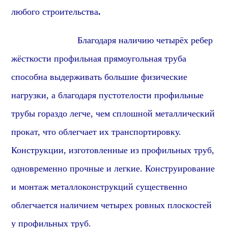
любого строительства
.
Благодаря наличию четырёх ребер
жёсткости
профиль
ная
прямоугольная
труба
способна выдерживать большие физические
нагрузки, а благодаря пустотелости
профиль
ные
трубы гораздо легче, чем сплошной металлический
прок
ат, что облегчает их транспортировку.
Конструкции, изготовленные из
профиль
ных труб,
одновременно прочные и легкие. Конструирование
и монтаж металлоконструкций существенно
облегчается наличием четырех ровных плоскостей
у
профиль
ных труб.