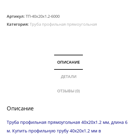
Труба
Артикул:
ТП-40х20х1.2-6000
профильная
Категория:
Труба профильная прямоугольная
прямоугольная
40х20
мм,
стенка
1.2
ОПИСАНИЕ
мм,
длина
ДЕТАЛИ
6
ОТЗЫВЫ (0)
м
Описание
Труба профильная прямоугольная 40х20х1.2 мм, длина 6
м. Купить профильную трубу 40х20х1.2 мм в