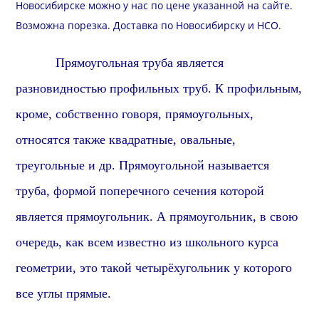
Новосибирске можно у нас по цене указанной на сайте.
Возможна
порезка
.
Доставка
по Новосибирску и
НСО
.
Прямоуголь
ная труба является
разновидностью профильных труб. К профильным,
кроме, собственно говоря,
прямоуголь
ных,
относятся также
квадрат
ные, овальные,
треугольные и др.
Прямоуголь
ной называется
труба, формой поперечного сечения которой
является
прямоугольник
. А
прямоугольник
, в свою
очередь, как всем известно из школьного курса
геометрии, это такой четырёхугольник у которого
все углы
прямые
.