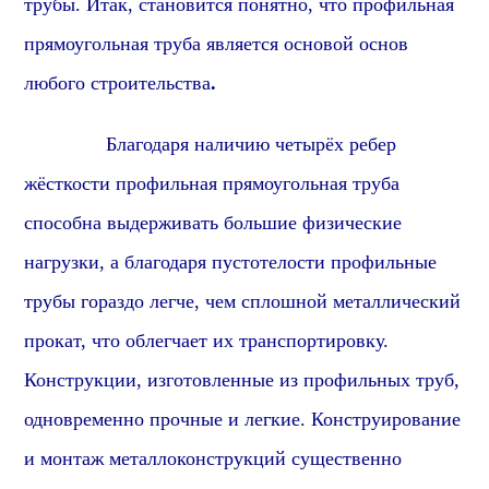
трубы. Итак,
становится понятно
, что
профильная
прямоугольная труба является основой основ
любого строительства
.
Благодаря наличию четырёх ребер
жёсткости
профиль
ная
прямоугольная
труба
способна выдерживать большие физические
нагрузки, а благодаря пустотелости
профиль
ные
трубы гораздо легче, чем сплошной металлический
прок
ат, что облегчает их транспортировку.
Конструкции, изготовленные из
профиль
ных труб,
одновременно прочные и легкие. Конструирование
и монтаж металлоконструкций существенно