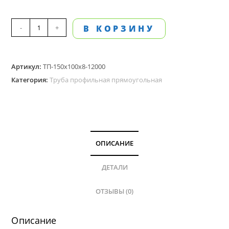
Количество
-
+
В КОРЗИНУ
товара
Труба
Артикул:
ТП-150х100х8-12000
профильная
Категория:
Труба профильная прямоугольная
прямоугольная
150х100
мм,
стенка
8.0
ОПИСАНИЕ
мм,
длина
ДЕТАЛИ
12
ОТЗЫВЫ (0)
м
Описание