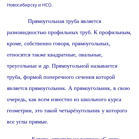
Новосибирску и
НСО
.
Прямоуголь
ная труба является
разновидностью профильных труб. К профильным,
кроме, собственно говоря,
прямоуголь
ных,
относятся также
квадрат
ные, овальные,
треугольные и др.
Прямоуголь
ной называется
труба, формой поперечного сечения которой
является
прямоугольник
. А
прямоугольник
, в свою
очередь, как всем известно из школьного курса
геометрии, это такой четырёхугольник у которого
все углы
прямые
.