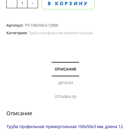
Количество
-
+
В КОРЗИНУ
товара
Труба
Артикул:
ТП-100х50х3-12000
профильная
Категория:
Труба профильная прямоугольная
прямоугольная
100х50
мм,
стенка
3.0
ОПИСАНИЕ
мм,
длина
ДЕТАЛИ
12
ОТЗЫВЫ (0)
м
Описание
Труба профильная прямоугольная 100х50х3 мм, длина 12