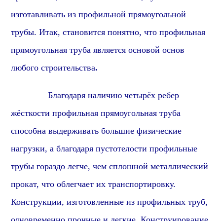
изготавливать из
профиль
ной
прямоугольной
трубы. Итак,
становится понятно
, что
профильная
прямоугольная труба является основой основ
любого строительства
.
Благодаря наличию четырёх ребер
жёсткости
профиль
ная
прямоугольная
труба
способна выдерживать большие физические
нагрузки, а благодаря пустотелости
профиль
ные
трубы гораздо легче, чем сплошной металлический
прок
ат, что облегчает их транспортировку.
Конструкции, изготовленные из
профиль
ных труб,
одновременно прочные и легкие. Конструирование