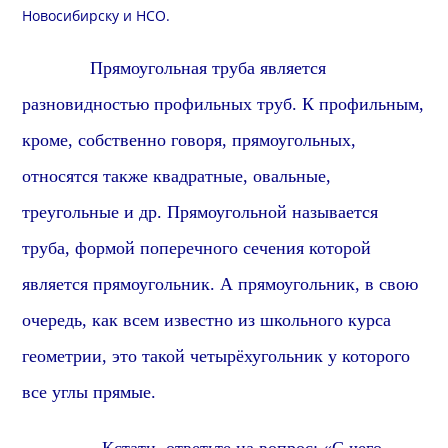
Новосибирску и
НСО
.
Прямоуголь
ная труба является
разновидностью профильных труб. К профильным,
кроме, собственно говоря,
прямоуголь
ных,
относятся также
квадрат
ные, овальные,
треугольные и др.
Прямоуголь
ной называется
труба, формой поперечного сечения которой
является
прямоугольник
. А
прямоугольник
, в свою
очередь, как всем известно из школьного курса
геометрии, это такой четырёхугольник у которого
все углы
прямые
.