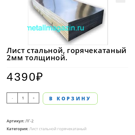
Лист стальной, горячекатаный
2мм толщиной.
4390
₽
Количество
-
+
В КОРЗИНУ
товара
Лист
Артикул:
ЛГ-2
стальной,
Категория:
Лист стальной горячекатаный
горячекатаный