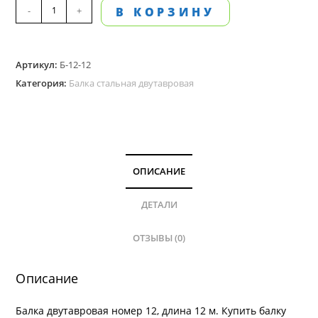
Количество
-
+
В КОРЗИНУ
товара
Балка
Артикул:
Б-12-12
стальная,
Категория:
Балка стальная двутавровая
двутавровая
№
12
,
длина
ОПИСАНИЕ
12
м
ДЕТАЛИ
ОТЗЫВЫ (0)
Описание
Балка двутавровая номер 12, длина 12 м. Купить балку